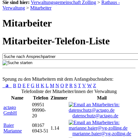
Sie sind hier:
Verwaltungsgemeinschaft Zolling
>
Rathaus -
Verwaltung
>
Mitarbeiter
Mitarbeiter
Mitarbeiter-Telefon-Liste
Sprung zu den Mitarbeitern mit dem Anfangsbuchstaben:
a
B
D
E
F
G
H
K
L
M
N
O
P
R
S
T
V
W
Z
Telefonliste der Mitarbeiter/innen der Verwaltung
Name
Telefon
Zimmer
Mail
09951
actago
99990-
GmbH
20
datenschutz@actago.de
Baier
08167
1.14
Marianne
6943-51
marianne.baier@vg-zolling.de