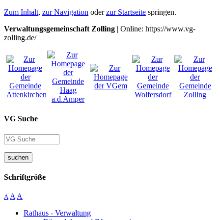
Zum Inhalt
,
zur Navigation
oder
zur Startseite
springen.
Verwaltungsgemeinschaft Zolling
| Online: https://www.vg-
zolling.de/
VG Suche
suchen
Schriftgröße
A
A
A
Rathaus - Verwaltung