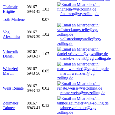
Thalmair
08167
1.03
Brigitte
6943-45
finanzen@vg-zolling.de
Toth Marlene
0.07
Vogl
08167
1.02
Alexandra
6943-39
vollstreckungsstelle@vg-
zolling.de
Vrhovnik
08167
1.07
Daniel
6943-37
daniel.vrhovnik@vg-zolling.de
Weinzierl
08167
0.05
Martin
6943-56
martin.weinzierl@vg-
zolling.de
08167
Weiß Renate
0.02
6943-12
renate.weiss@vg-zolling.de
Zeilmaier
08167
0.12
Tahnee
6943-41
tahnee.zeilmaier@vg-
zolling.de