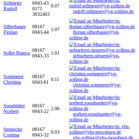
Sellmeier
6943-43
0.07
Rudolf
0171
rudolf.sellmeier@vg-zolling.de
3032403
Silberbauer
08167
1.07
Florian
6943-44
florian.silberbauer@vg-
zolling.de
08167
Soller Bianca
1.01
6943-33
gebuehren.steuern@vg-
zolling.de
Sommerer
08167
0.11
Christina
6943-61
christina.sommerer@vg-
zolling.de
Sonnhütter
08167
2.06
Norbert
6943-22
norbert.sonnhuetter@vg-
zolling.de
Steinecke
08167
0.03
Corinna
6943-32
vhs-zolling@vhs-moosburg.de