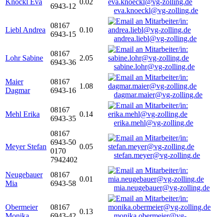
Knöckl Eva
0.02
6943-12
eva.knoeckl@vg-zolling.de
08167
Liebl Andrea
0.10
6943-15
andrea.liebl@vg-zolling.de
08167
Lohr Sabine
2.05
6943-36
sabine.lohr@vg-zolling.de
Maier
08167
1.08
Dagmar
6943-16
dagmar.maier@vg-zolling.de
08167
Mehl Erika
0.14
6943-35
erika.mehl@vg-zolling.de
08167
6943-50
Meyer Stefan
0.05
0170
stefan.meyer@vg-zolling.de
7942402
Neugebauer
08167
0.01
Mia
6943-58
mia.neugebauer@vg-zolling.de
Obermeier
08167
0.13
Monika
6943-42
monika.obermeier@vg-