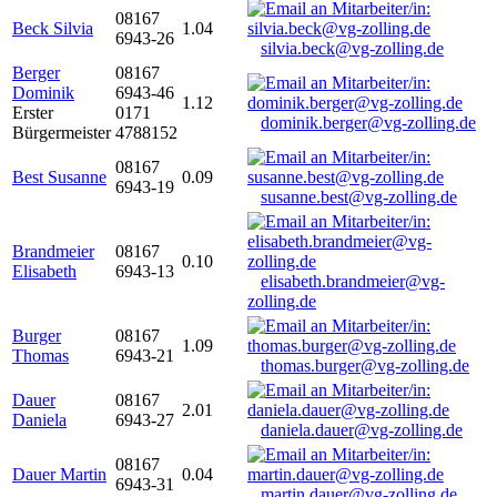
08167
Beck Silvia
1.04
6943-26
silvia.beck@vg-zolling.de
Berger
08167
Dominik
6943-46
1.12
Erster
0171
dominik.berger@vg-zolling.de
Bürgermeister
4788152
08167
Best Susanne
0.09
6943-19
susanne.best@vg-zolling.de
Brandmeier
08167
0.10
Elisabeth
6943-13
elisabeth.brandmeier@vg-
zolling.de
Burger
08167
1.09
Thomas
6943-21
thomas.burger@vg-zolling.de
Dauer
08167
2.01
Daniela
6943-27
daniela.dauer@vg-zolling.de
08167
Dauer Martin
0.04
6943-31
martin.dauer@vg-zolling.de