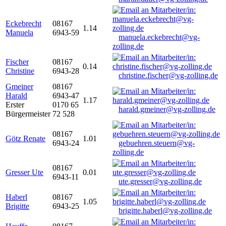
Eckebrecht
08167
1.14
Manuela
6943-59
manuela.eckebrecht@vg-
zolling.de
Fischer
08167
0.14
Christine
6943-28
christine.fischer@vg-zolling.de
Gmeiner
08167
Harald
6943-47
1.17
Erster
0170 65
harald.gmeiner@vg-zolling.de
Bürgermeister
72 528
08167
Götz Renate
1.01
6943-24
gebuehren.steuern@vg-
zolling.de
08167
Gresser Ute
0.01
6943-11
ute.gresser@vg-zolling.de
Haberl
08167
1.05
Brigitte
6943-25
brigitte.haberl@vg-zolling.de