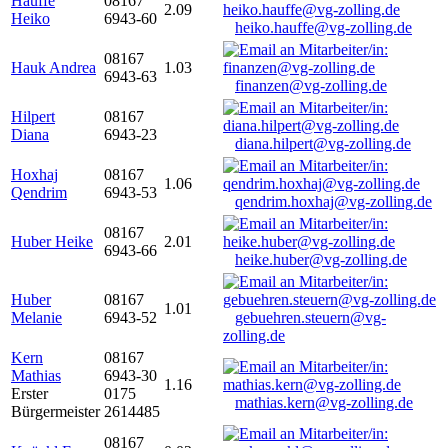
Hauffe
08167
2.09
Heiko
6943-60
heiko.hauffe@vg-zolling.de
08167
Hauk Andrea
1.03
6943-63
finanzen@vg-zolling.de
Hilpert
08167
Diana
6943-23
diana.hilpert@vg-zolling.de
Hoxhaj
08167
1.06
Qendrim
6943-53
qendrim.hoxhaj@vg-zolling.de
08167
Huber Heike
2.01
6943-66
heike.huber@vg-zolling.de
Huber
08167
1.01
Melanie
6943-52
gebuehren.steuern@vg-
zolling.de
Kern
08167
Mathias
6943-30
1.16
Erster
0175
mathias.kern@vg-zolling.de
Bürgermeister
2614485
08167