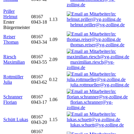
zolling.de
Priller
Helmut
08167
1.13
Erster
6943-18
helmut.priller@vg-zolling.de
Bürgermeister
Reiser
08167
1.09
Thomas
6943-34
thomas.reiser@vg-zolling.de
Riesch
08167
2.09
Maximilian
6943-55
maximilian.riesch@vg-
zolling.de
Rottmüller
08167
0.12
Julia
6943-62
julia.rottmueller@vg-zolling.de
Schranner
08167
1.06
Florian
6943-17
florian.schranner@vg-
zolling.de
08167
Schütt Lukas
1.15
6943-20
lukas.schuett@vg-zolling.de
08167