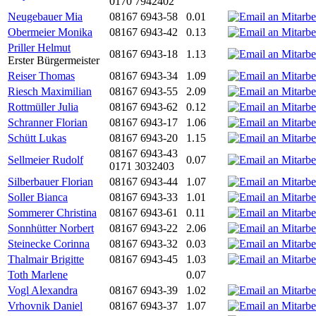
0170 7942402
Neugebauer Mia
08167 6943-58
0.01
Obermeier Monika
08167 6943-42
0.13
Priller Helmut
08167 6943-18
1.13
Erster Bürgermeister
Reiser Thomas
08167 6943-34
1.09
Riesch Maximilian
08167 6943-55
2.09
Rottmüller Julia
08167 6943-62
0.12
Schranner Florian
08167 6943-17
1.06
Schütt Lukas
08167 6943-20
1.15
08167 6943-43
Sellmeier Rudolf
0.07
0171 3032403
Silberbauer Florian
08167 6943-44
1.07
Soller Bianca
08167 6943-33
1.01
Sommerer Christina
08167 6943-61
0.11
Sonnhütter Norbert
08167 6943-22
2.06
Steinecke Corinna
08167 6943-32
0.03
Thalmair Brigitte
08167 6943-45
1.03
Toth Marlene
0.07
Vogl Alexandra
08167 6943-39
1.02
Vrhovnik Daniel
08167 6943-37
1.07