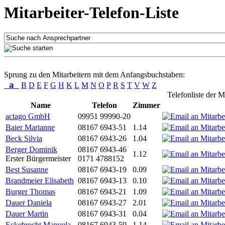
Mitarbeiter-Telefon-Liste
Sprung zu den Mitarbeitern mit dem Anfangsbuchstaben:
a
B
D
E
F
G
H
K
L
M
N
O
P
R
S
T
V
W
Z
Telefonliste der M
Name
Telefon
Zimmer
actago GmbH
09951 99990-20
Baier Marianne
08167 6943-51
1.14
Beck Silvia
08167 6943-26
1.04
Berger Dominik
08167 6943-46
1.12
Erster Bürgermeister
0171 4788152
Best Susanne
08167 6943-19
0.09
Brandmeier Elisabeth
08167 6943-13
0.10
Burger Thomas
08167 6943-21
1.09
Dauer Daniela
08167 6943-27
2.01
Dauer Martin
08167 6943-31
0.04
Eckebrecht Manuela
08167 6943-59
1.14