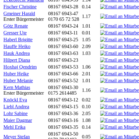
Fischer Christine
08167 6943-28
0.14
Gmeiner Harald
08167 6943-47
1.17
Erster Bürgermeister
0170 65 72 528
Götz Renate
08167 6943-24
1.01
Gresser Ute
08167 6943-11
0.01
Haberl Brigitte
08167 6943-25
1.05
Hauffe Heiko
08167 6943-60
2.09
Hauk Andrea
08167 6943-63
1.03
Hilpert Diana
08167 6943-23
Hoxhaj Qendrim
08167 6943-53
1.06
Huber Heike
08167 6943-66
2.01
Huber Melanie
08167 6943-52
1.01
Kern Mathias
08167 6943-30
1.16
Erster Bürgermeister
0175 2614485
Knöckl Eva
08167 6943-12
0.02
Liebl Andrea
08167 6943-15
0.10
Lohr Sabine
08167 6943-36
2.05
Maier Dagmar
08167 6943-16
1.08
Mehl Erika
08167 6943-35
0.14
08167 6943-50
Meyer Stefan
0.05