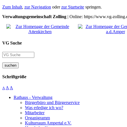
Zum Inhalt
,
zur Navigation
oder
zur Startseite
springen.
Verwaltungsgemeinschaft Zolling
| Online: https://www.vg-zolling.
VG Suche
suchen
Schriftgröße
A
A
A
Rathaus - Verwaltung
Bürgerbüro und Bürgerservice
Was erledige ich wo?
Mitarbeiter
Organigramm
Kulturraum Ampertal e.V.