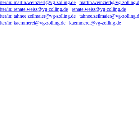
martin.weinzierl@vg-zolling.
renate.weiss@vg-zolling.de
tahnee.zeilmaier@vg-zolling.
kaemmerei@vg-zolling.de