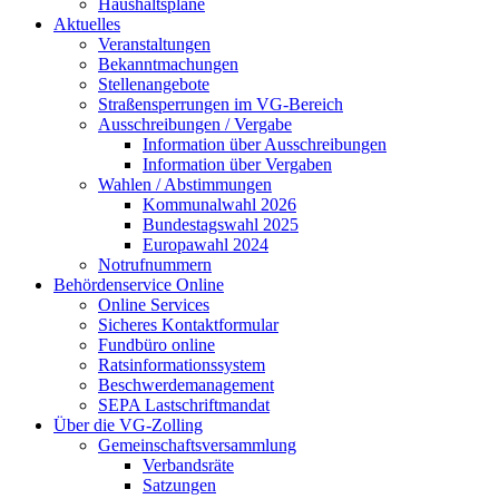
Haushaltspläne
Aktuelles
Veranstaltungen
Bekanntmachungen
Stellenangebote
Straßensperrungen im VG-Bereich
Ausschreibungen / Vergabe
Information über Ausschreibungen
Information über Vergaben
Wahlen / Abstimmungen
Kommunalwahl 2026
Bundestagswahl 2025
Europawahl 2024
Notrufnummern
Behördenservice Online
Online Services
Sicheres Kontaktformular
Fundbüro online
Ratsinformationssystem
Beschwerdemanagement
SEPA Lastschriftmandat
Über die VG-Zolling
Gemeinschaftsversammlung
Verbandsräte
Satzungen