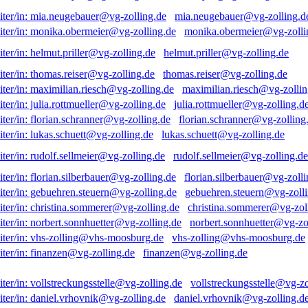
mia.neugebauer@vg-zolling.d
monika.obermeier@vg-zolli
helmut.priller@vg-zolling.de
thomas.reiser@vg-zolling.de
maximilian.riesch@vg-zollin
julia.rottmueller@vg-zolling.d
florian.schranner@vg-zolling
lukas.schuett@vg-zolling.de
rudolf.sellmeier@vg-zolling.de
florian.silberbauer@vg-zolli
gebuehren.steuern@vg-zolli
christina.sommerer@vg-zol
norbert.sonnhuetter@vg-zo
vhs-zolling@vhs-moosburg.de
finanzen@vg-zolling.de
vollstreckungsstelle@vg-zo
daniel.vrhovnik@vg-zolling.d