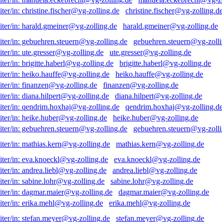
christine.fischer@vg-zolling.d
harald.gmeiner@vg-zolling.de
gebuehren.steuern@vg-zolli
ute.gresser@vg-zolling.de
brigitte.haberl@vg-zolling.de
heiko.hauffe@vg-zolling.de
finanzen@vg-zolling.de
diana.hilpert@vg-zolling.de
qendrim.hoxhaj@vg-zolling.d
heike.huber@vg-zolling.de
gebuehren.steuern@vg-zolli
mathias.kern@vg-zolling.de
eva.knoeckl@vg-zolling.de
andrea.liebl@vg-zolling.de
sabine.lohr@vg-zolling.de
dagmar.maier@vg-zolling.de
erika.mehl@vg-zolling.de
stefan.meyer@vg-zolling.de