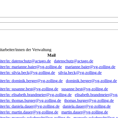
itarbeiter/innen der Verwaltung
Mail
datenschutz@actago.de
marianne.baier@vg-zolling.de
silvia.beck@vg-zolling.de
dominik.berger@vg-zolling.de
susanne.best@vg-zolling.de
elisabeth.brandmeier@vg-
thomas.burger@vg-zolling.de
daniela.dauer@vg-zolling.de
martin.dauer@vg-zolling.de
manuela.eckebrecht@vg-zo