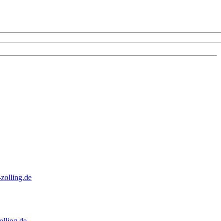
zolling.de
lling.de