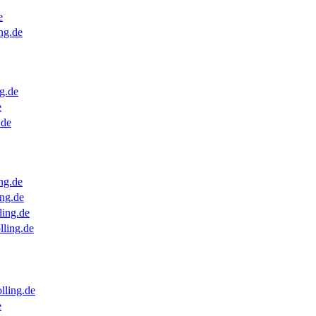
e
ng.de
g.de
e
.de
ng.de
ng.de
ling.de
lling.de
lling.de
e