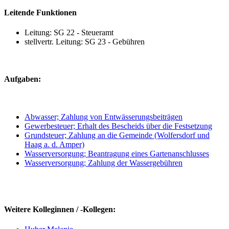
Leitende Funktionen
Leitung: SG 22 - Steueramt
stellvertr. Leitung: SG 23 - Gebühren
Aufgaben:
Abwasser; Zahlung von Entwässerungsbeiträgen
Gewerbesteuer; Erhalt des Bescheids über die Festsetzung
Grundsteuer; Zahlung an die Gemeinde (Wolfersdorf und
Haag a. d. Amper)
Wasserversorgung; Beantragung eines Gartenanschlusses
Wasserversorgung; Zahlung der Wassergebühren
Weitere Kolleginnen / -Kollegen: