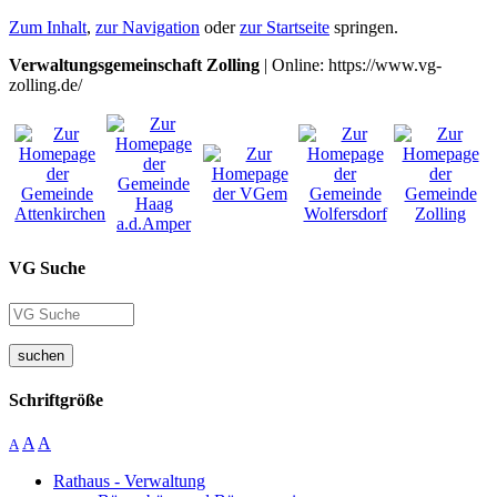
Zum Inhalt
,
zur Navigation
oder
zur Startseite
springen.
Verwaltungsgemeinschaft Zolling
| Online: https://www.vg-
zolling.de/
VG Suche
suchen
Schriftgröße
A
A
A
Rathaus - Verwaltung